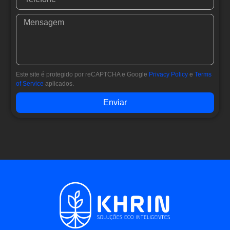
Este site é protegido por reCAPTCHA e Google
Privacy Policy
e
Terms
of Service
aplicados.
Enviar